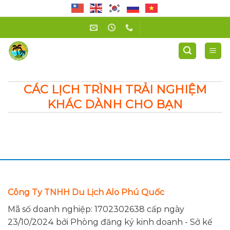
Skip
to
content
Công ty TNHH Du Lịch Alo Phú Quốc
CÁC LỊCH TRÌNH TRẢI NGHIỆM
KHÁC DÀNH CHO BẠN
Công Ty TNHH Du Lịch Alo Phú Quốc
Mã số doanh nghiệp: 1702302638 cấp ngày
23/10/2024 bởi Phòng đăng ký kinh doanh - Sở kế