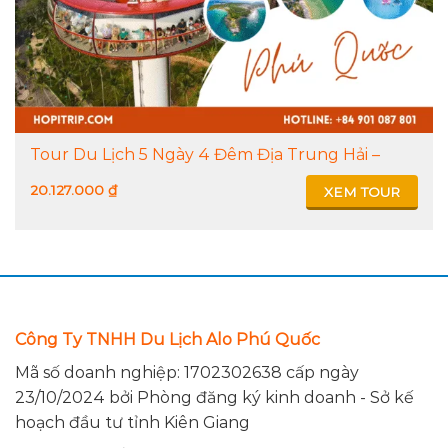
Tour Du Lịch 5 Ngày 4 Đêm Địa Trung Hải –
Tour Cano Đảo – Hòn Thơm – Safari –
20.127.000
₫
XEM TOUR
Vinwonders
Công Ty TNHH Du Lịch Alo Phú Quốc
Mã số doanh nghiệp: 1702302638 cấp ngày
23/10/2024 bởi Phòng đăng ký kinh doanh - Sở kế
hoạch đầu tư tỉnh Kiên Giang